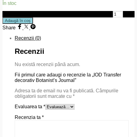
În stoc
Cantitate IOD Transfer decorativ Botanist's Journal
Adaugă în coș
Share
Recenzii (0)
Recenzii
Nu există recenzii până acum.
Fii primul care adaugi o recenzie la „IOD Transfer
decorativ Botanist’s Journal”
Adresa ta de email nu va fi publicată.
Câmpurile
obligatorii sunt marcate cu
*
Evaluarea ta
*
Recenzia ta
*