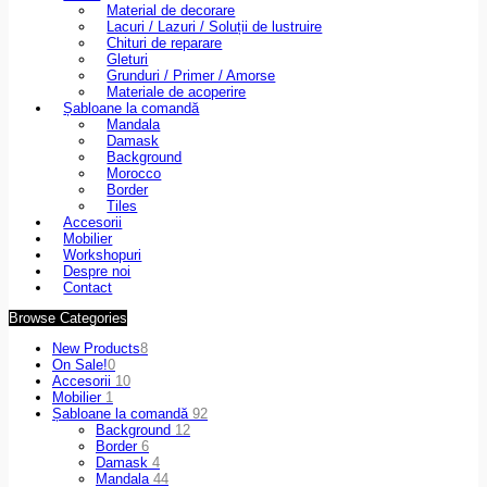
Material de decorare
Lacuri / Lazuri / Soluții de lustruire
Chituri de reparare
Gleturi
Grunduri / Primer / Amorse
Materiale de acoperire
Șabloane la comandă
Mandala
Damask
Background
Morocco
Border
Tiles
Accesorii
Mobilier
Workshopuri
Despre noi
Contact
Browse Categories
New Products
8
On Sale!
0
Accesorii
10
Mobilier
1
Șabloane la comandă
92
Background
12
Border
6
Damask
4
Mandala
44