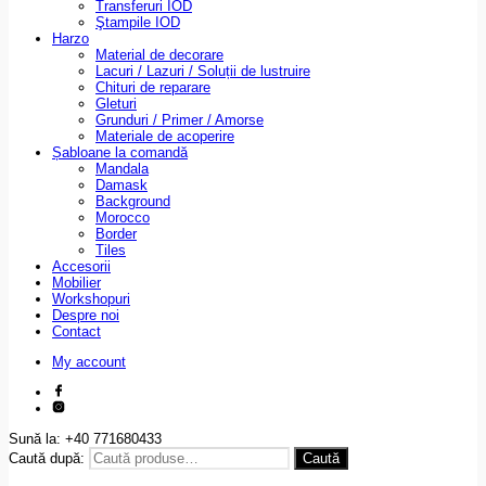
Transferuri IOD
Ştampile IOD
Harzo
Material de decorare
Lacuri / Lazuri / Soluții de lustruire
Chituri de reparare
Gleturi
Grunduri / Primer / Amorse
Materiale de acoperire
Șabloane la comandă
Mandala
Damask
Background
Morocco
Border
Tiles
Accesorii
Mobilier
Workshopuri
Despre noi
Contact
My account
Sună la: +40 771680433
Caută după:
Caută