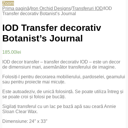
Zoom
Prima pagină
/
Iron Orchid Designs
/
Transferuri IOD
/
IOD
Transfer decorativ Botanist’s Journal
IOD Transfer decorativ
Botanist’s Journal
185.00
lei
IOD decor transfer – transfer decorativ IOD – este un decor
de dimensiuni mari, asemănător transferului de imagine.
Folosiți-l pentru decorarea mobilierului, pardoselei, geamului
sau pentru proiecte mai micuțe.
Este autoadeziv, de unică folosință. Se poate utiliza întreg și
se poate croi și folosi pe bucăți.
Sigilați transferul cu un lac pe bază apă sau ceară Annie
Sloan Clear Wax.
Dimensiune: 24″ x 33″