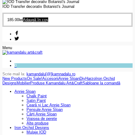
IOD Transfer decorativ Botanist's Journal
185.00
lei
Adaugă în coș
Menu
0
Scrie mail la:
kamandalu[@]kamnadalu.ro
New Products
On Sale!
Accesorii
Annie Sloan
Diy
Harzo
Iron Orchid
Designs
Mobilier
Produse Kamandalu Art&Craft
Șabloane la comandă
Annie Sloan
Chalk Paint
Satin Paint
Ceară și Lac Annie Sloan
Pensule Annie Sloan
Cărți Annie Sloan
Vopsea de perete
Alte produse
Iron Orchid Designs
Mulaje IOD