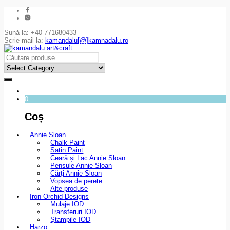
Sună la: +40 771680433
Scrie mail la:
kamandalu[@]kamnadalu.ro
0
Coș
Annie Sloan
Chalk Paint
Satin Paint
Ceară și Lac Annie Sloan
Pensule Annie Sloan
Cărți Annie Sloan
Vopsea de perete
Alte produse
Iron Orchid Designs
Mulaje IOD
Transferuri IOD
Ştampile IOD
Harzo