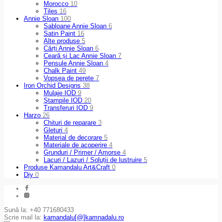
Morocco
10
Tiles
16
Annie Sloan
100
Sabloane Annie Sloan
6
Satin Paint
16
Alte produse
5
Cărți Annie Sloan
6
Ceară și Lac Annie Sloan
7
Pensule Annie Sloan
4
Chalk Paint
49
Vopsea de perete
7
Iron Orchid Designs
38
Mulaje IOD
9
Ştampile IOD
20
Transferuri IOD
9
Harzo
26
Chituri de reparare
3
Gleturi
4
Material de decorare
5
Materiale de acoperire
4
Grunduri / Primer / Amorse
4
Lacuri / Lazuri / Soluții de lustruire
5
Produse Kamandalu Art&Craft
0
Diy
0
Sună la: +40 771680433
Scrie mail la:
kamandalu[@]kamnadalu.ro