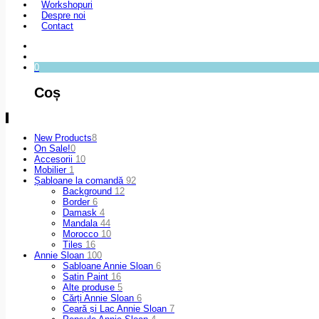
Workshopuri
Despre noi
Contact
0
Coș
New Products
8
On Sale!
0
Accesorii
10
Mobilier
1
Șabloane la comandă
92
Background
12
Border
6
Damask
4
Mandala
44
Morocco
10
Tiles
16
Annie Sloan
100
Sabloane Annie Sloan
6
Satin Paint
16
Alte produse
5
Cărți Annie Sloan
6
Ceară și Lac Annie Sloan
7