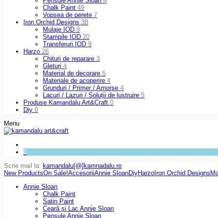
Pensule Annie Sloan
4
Chalk Paint
49
Vopsea de perete
7
Iron Orchid Designs
38
Mulaje IOD
9
Ştampile IOD
20
Transferuri IOD
9
Harzo
26
Chituri de reparare
3
Gleturi
4
Material de decorare
5
Materiale de acoperire
4
Grunduri / Primer / Amorse
4
Lacuri / Lazuri / Soluții de lustruire
5
Produse Kamandalu Art&Craft
0
Diy
0
Menu
0
Scrie mail la:
kamandalu[@]kamnadalu.ro
New Products
On Sale!
Accesorii
Annie Sloan
Diy
Harzo
Iron Orchid Designs
Mo
Annie Sloan
Chalk Paint
Satin Paint
Ceară și Lac Annie Sloan
Pensule Annie Sloan