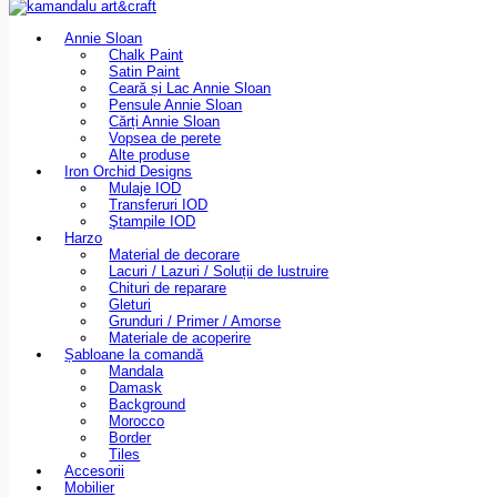
Annie Sloan
Chalk Paint
Satin Paint
Ceară și Lac Annie Sloan
Pensule Annie Sloan
Cărți Annie Sloan
Vopsea de perete
Alte produse
Iron Orchid Designs
Mulaje IOD
Transferuri IOD
Ştampile IOD
Harzo
Material de decorare
Lacuri / Lazuri / Soluții de lustruire
Chituri de reparare
Gleturi
Grunduri / Primer / Amorse
Materiale de acoperire
Șabloane la comandă
Mandala
Damask
Background
Morocco
Border
Tiles
Accesorii
Mobilier