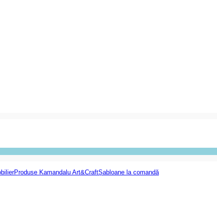
bilier
Produse Kamandalu Art&Craft
Șabloane la comandă