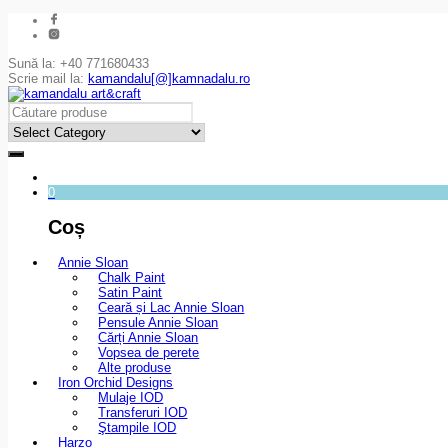
Sună la: +40 771680433
Scrie mail la:
kamandalu[@]kamnadalu.ro
0
Coș
Annie Sloan
Chalk Paint
Satin Paint
Ceară și Lac Annie Sloan
Pensule Annie Sloan
Cărți Annie Sloan
Vopsea de perete
Alte produse
Iron Orchid Designs
Mulaje IOD
Transferuri IOD
Ştampile IOD
Harzo