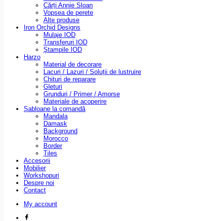
Cărți Annie Sloan
Vopsea de perete
Alte produse
Iron Orchid Designs
Mulaje IOD
Transferuri IOD
Ştampile IOD
Harzo
Material de decorare
Lacuri / Lazuri / Soluții de lustruire
Chituri de reparare
Gleturi
Grunduri / Primer / Amorse
Materiale de acoperire
Șabloane la comandă
Mandala
Damask
Background
Morocco
Border
Tiles
Accesorii
Mobilier
Workshopuri
Despre noi
Contact
My account