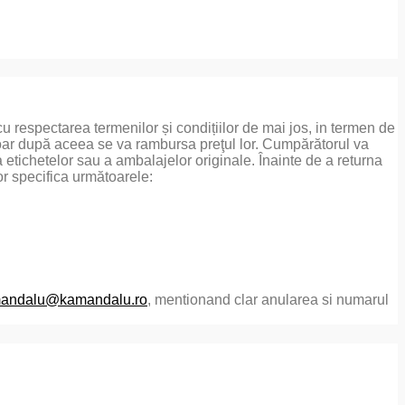
 cu respectarea termenilor și condițiilor de mai jos, in termen de
doar după aceea se va rambursa preţul lor. Cumpărătorul va
a etichetelor sau a ambalajelor originale. Înainte de a returna
or specifica următoarele:
andalu@kamandalu.ro
, mentionand clar anularea si numarul