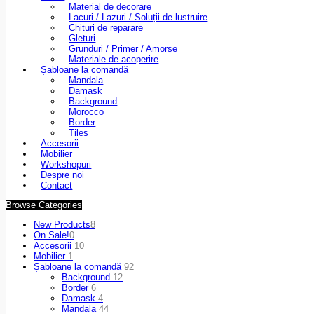
Material de decorare
Lacuri / Lazuri / Soluții de lustruire
Chituri de reparare
Gleturi
Grunduri / Primer / Amorse
Materiale de acoperire
Șabloane la comandă
Mandala
Damask
Background
Morocco
Border
Tiles
Accesorii
Mobilier
Workshopuri
Despre noi
Contact
Browse Categories
New Products
8
On Sale!
0
Accesorii
10
Mobilier
1
Șabloane la comandă
92
Background
12
Border
6
Damask
4
Mandala
44