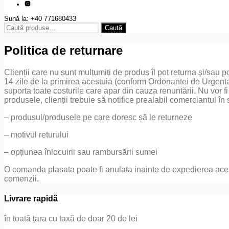
Sună la: +40 771680433
Caută
Caută
după:
Politica de returnare
Clienții care nu sunt mulțumiți de produs îl pot returna și/sau p
14 zile de la primirea acestuia (conform Ordonantei de Urgenta
suporta toate costurile care apar din cauza renuntării. Nu vor fi
produsele, clienții trebuie să notifice prealabil comerciantul în
– produsul/produsele pe care doresc să le returneze
– motivul returului
– opțiunea înlocuirii sau rambursării sumei
O comanda plasata poate fi anulata inainte de expedierea acestei
comenzii.
Livrare rapidă
în toată țara cu taxă de doar 20 de lei