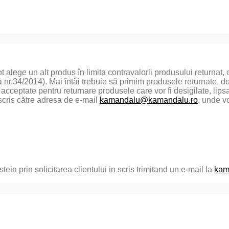
ot alege un alt produs în limita contravalorii produsului returnat,
 nr.34/2014). Mai întâi trebuie să primim produsele returnate, 
 acceptate pentru returnare produsele care vor fi desigilate, lips
 scris către adresa de e-mail
kamandalu@kamandalu.ro
, unde v
a prin solicitarea clientului in scris trimitand un e-mail la
kam