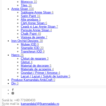
Morocco
10
Tiles
16
Annie Sloan
100
Sabloane Annie Sloan
6
Satin Paint
16
Alte produse
5
Cărți Annie Sloan
6
Ceară și Lac Annie Sloan
7
Pensule Annie Sloan
4
Chalk Paint
49
Vopsea de perete
7
Iron Orchid Designs
38
Mulaje IOD
9
Ştampile IOD
20
Transferuri IOD
9
Harzo
26
Chituri de reparare
3
Gleturi
4
Material de decorare
5
Materiale de acoperire
4
Grunduri / Primer / Amorse
4
Lacuri / Lazuri / Soluții de lustruire
5
Produse Kamandalu Art&Craft
0
Diy
0
Sună la: +40 771680433
Scrie mail la:
kamandalu[@]kamnadalu.ro