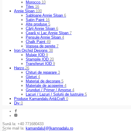
Morocco
10
Tiles
16
Annie Sloan
100
Sabloane Annie Sloan
6
Satin Paint
16
Alte produse
5
Cărți Annie Sloan
6
Ceară și Lac Annie Sloan
7
Pensule Annie Sloan
4
Chalk Paint
49
Vopsea de perete
7
Iron Orchid Designs
38
Mulaje IOD
9
Ştampile IOD
20
Transferuri IOD
9
Harzo
26
Chituri de reparare
3
Gleturi
4
Material de decorare
5
Materiale de acoperire
4
Grunduri / Primer / Amorse
4
Lacuri / Lazuri / Soluții de lustruire
5
Produse Kamandalu Art&Craft
0
Diy
0
Sună la: +40 771680433
Scrie mail la:
kamandalu[@]kamnadalu.ro