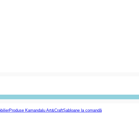
bilier
Produse Kamandalu Art&Craft
Șabloane la comandă