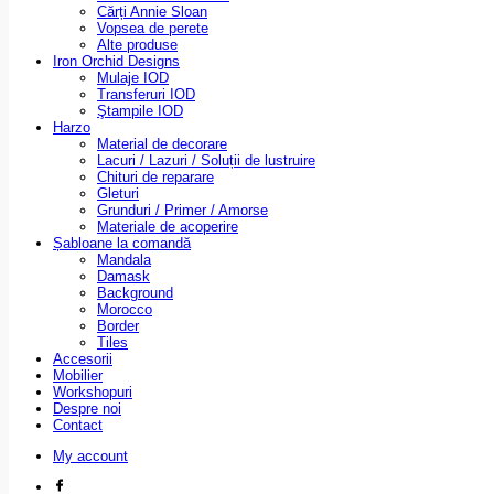
Cărți Annie Sloan
Vopsea de perete
Alte produse
Iron Orchid Designs
Mulaje IOD
Transferuri IOD
Ştampile IOD
Harzo
Material de decorare
Lacuri / Lazuri / Soluții de lustruire
Chituri de reparare
Gleturi
Grunduri / Primer / Amorse
Materiale de acoperire
Șabloane la comandă
Mandala
Damask
Background
Morocco
Border
Tiles
Accesorii
Mobilier
Workshopuri
Despre noi
Contact
My account