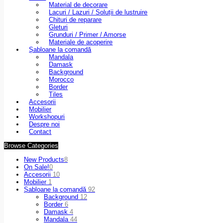
Material de decorare
Lacuri / Lazuri / Soluții de lustruire
Chituri de reparare
Gleturi
Grunduri / Primer / Amorse
Materiale de acoperire
Șabloane la comandă
Mandala
Damask
Background
Morocco
Border
Tiles
Accesorii
Mobilier
Workshopuri
Despre noi
Contact
Browse Categories
New Products
8
On Sale!
0
Accesorii
10
Mobilier
1
Șabloane la comandă
92
Background
12
Border
6
Damask
4
Mandala
44