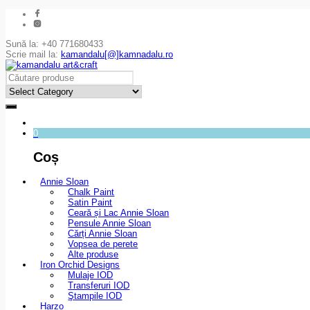
Sună la: +40 771680433
Scrie mail la:
kamandalu[@]kamnadalu.ro
0
Coș
Annie Sloan
Chalk Paint
Satin Paint
Ceară și Lac Annie Sloan
Pensule Annie Sloan
Cărți Annie Sloan
Vopsea de perete
Alte produse
Iron Orchid Designs
Mulaje IOD
Transferuri IOD
Ştampile IOD
Harzo