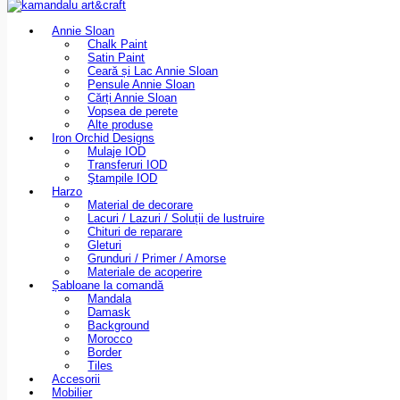
Annie Sloan
Chalk Paint
Satin Paint
Ceară și Lac Annie Sloan
Pensule Annie Sloan
Cărți Annie Sloan
Vopsea de perete
Alte produse
Iron Orchid Designs
Mulaje IOD
Transferuri IOD
Ştampile IOD
Harzo
Material de decorare
Lacuri / Lazuri / Soluții de lustruire
Chituri de reparare
Gleturi
Grunduri / Primer / Amorse
Materiale de acoperire
Șabloane la comandă
Mandala
Damask
Background
Morocco
Border
Tiles
Accesorii
Mobilier