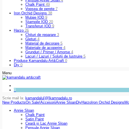
Pensule Annie Sloan
4
Chalk Paint
49
Vopsea de perete
7
Iron Orchid Designs
38
Mulaje IOD
9
Ştampile IOD
20
Transferuri IOD
9
Harzo
26
Chituri de reparare
3
Gleturi
4
Material de decorare
5
Materiale de acoperire
4
Grunduri / Primer / Amorse
4
Lacuri / Lazuri / Soluții de lustruire
5
Produse Kamandalu Art&Craft
0
Diy
0
Menu
0
Scrie mail la:
kamandalu[@]kamnadalu.ro
New Products
On Sale!
Accesorii
Annie Sloan
Diy
Harzo
Iron Orchid Designs
Mo
Annie Sloan
Chalk Paint
Satin Paint
Ceară și Lac Annie Sloan
Pensule Annie Sloan