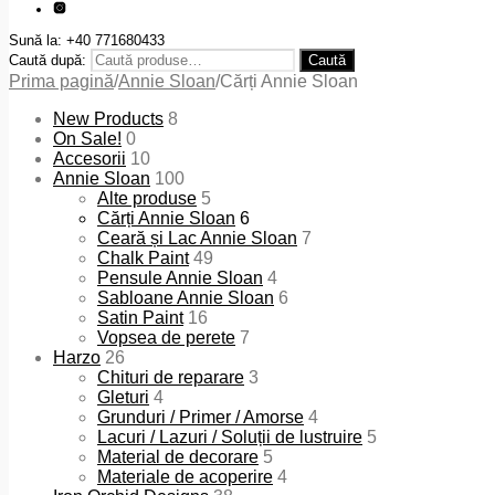
Sună la: +40 771680433
Caută după:
Caută
Prima pagină
/
Annie Sloan
/
Cărți Annie Sloan
New Products
8
On Sale!
0
Accesorii
10
Annie Sloan
100
Alte produse
5
Cărți Annie Sloan
6
Ceară și Lac Annie Sloan
7
Chalk Paint
49
Pensule Annie Sloan
4
Sabloane Annie Sloan
6
Satin Paint
16
Vopsea de perete
7
Harzo
26
Chituri de reparare
3
Gleturi
4
Grunduri / Primer / Amorse
4
Lacuri / Lazuri / Soluții de lustruire
5
Material de decorare
5
Materiale de acoperire
4