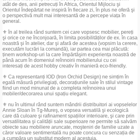
atât de des, anii petrecuți în Africa, Orientul Mijlociu şi
Orientul Îndepărtat ne inspiră în fiecare zi, în plus ne oferă şi
o perspectivă mult mai interesantă de a percepe viața în
general.
⚜ în al treilea rând suntem cei care vopsesc mobilier, pereți
şi orice ce ne înconjoară, în limita posibilităților de ex. în casa
noastră şi în atelier, dar şi afară de acestea (vopsim la cerere,
executăm lucrări la comandă), iar partea cea mai plăcută:
ținem workshop-uri la care împărtăşim experiența noastră de
până acum în domeniul reînnoirii mobilierului cu cei
interesați de acest hobby creativ în manieră eco-friendly.
⚜ Ca representanți IOD (Iron Orchid Design) ne simțim în
egală măsură privilegiați, decorațiunile sale în stilul vintage
fiind un mod minunat de a completa reînnoirea unui
mobiler/decorarea unui spațiu elegant.
⚜ nu în ultimul rând suntem mândrii distribuitori ai vopselelor
Annie Sloan în Tg-Mureş, o vopsea versatilă şi ecologică
care dă culoare şi rafinament spațiilor interioare, şi care prin
versatilitatea şi calității sale superioare ne permite să salvăm
obiecte sau mobiliere aruncate, moşteniri de familie uzate a
căror valoare sentimentală nu poate concura cu senzația de
a cumpăra un substitut modern al acestuia.