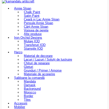
Annie Sloan
Chalk Paint
Satin Paint
Ceară și Lac Annie Sloan
Pensule Annie Sloan
Cărți Annie Sloan
Vopsea de perete
Alte produse
Iron Orchid Designs
Mulaje IOD
Transferuri IOD
Ştampile IOD
Harzo
Material de decorare
Lacuri / Lazuri / Soluții de lustruire
Chituri de reparare
Gleturi
Grunduri / Primer / Amorse
Materiale de acoperire
Șabloane la comandă
Mandala
Damask
Background
Morocco
Border
Tiles
Accesorii
Mobilier