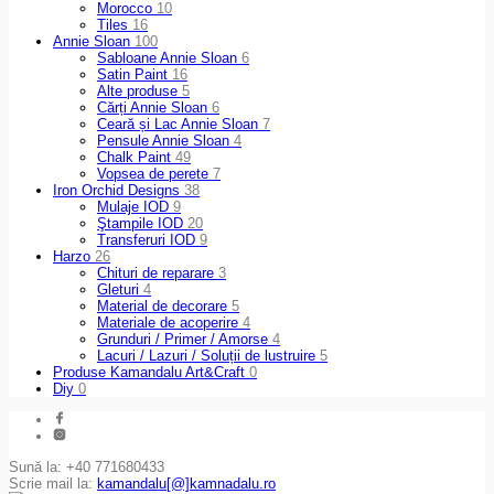
Morocco
10
Tiles
16
Annie Sloan
100
Sabloane Annie Sloan
6
Satin Paint
16
Alte produse
5
Cărți Annie Sloan
6
Ceară și Lac Annie Sloan
7
Pensule Annie Sloan
4
Chalk Paint
49
Vopsea de perete
7
Iron Orchid Designs
38
Mulaje IOD
9
Ştampile IOD
20
Transferuri IOD
9
Harzo
26
Chituri de reparare
3
Gleturi
4
Material de decorare
5
Materiale de acoperire
4
Grunduri / Primer / Amorse
4
Lacuri / Lazuri / Soluții de lustruire
5
Produse Kamandalu Art&Craft
0
Diy
0
Sună la: +40 771680433
Scrie mail la:
kamandalu[@]kamnadalu.ro