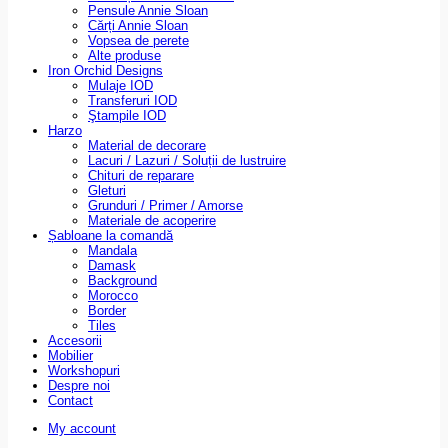
Pensule Annie Sloan
Cărți Annie Sloan
Vopsea de perete
Alte produse
Iron Orchid Designs
Mulaje IOD
Transferuri IOD
Ştampile IOD
Harzo
Material de decorare
Lacuri / Lazuri / Soluții de lustruire
Chituri de reparare
Gleturi
Grunduri / Primer / Amorse
Materiale de acoperire
Șabloane la comandă
Mandala
Damask
Background
Morocco
Border
Tiles
Accesorii
Mobilier
Workshopuri
Despre noi
Contact
My account