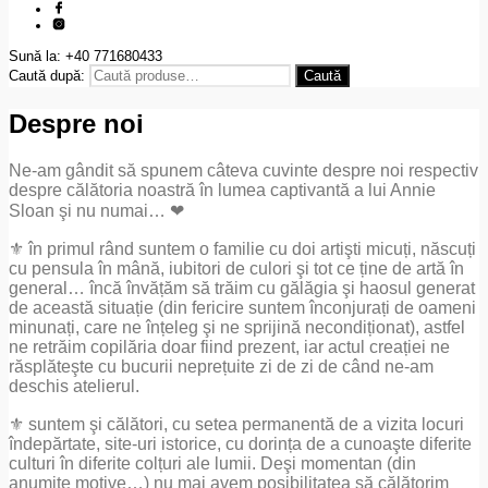
Sună la: +40 771680433
Caută după:
Caută
Despre noi
Ne-am gândit să spunem câteva cuvinte despre noi respectiv
despre călătoria noastră în lumea captivantă a lui Annie
Sloan şi nu numai… ❤
⚜ în primul rând suntem o familie cu doi artişti micuți, născuți
cu pensula în mână, iubitori de culori şi tot ce ține de artă în
general… încă învățăm să trăim cu gălăgia şi haosul generat
de această situație (din fericire suntem înconjurați de oameni
minunați, care ne înțeleg şi ne sprijină necondiționat), astfel
ne retrăim copilăria doar fiind prezent, iar actul creației ne
răsplăteşte cu bucurii neprețuite zi de zi de când ne-am
deschis atelierul.
⚜ suntem şi călători, cu setea permanentă de a vizita locuri
îndepărtate, site-uri istorice, cu dorința de a cunoaşte diferite
culturi în diferite colțuri ale lumii. Deşi momentan (din
anumite motive…) nu mai avem posibilitatea să călătorim