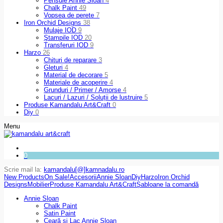
Pensule Annie Sloan
4
Chalk Paint
49
Vopsea de perete
7
Iron Orchid Designs
38
Mulaje IOD
9
Ştampile IOD
20
Transferuri IOD
9
Harzo
26
Chituri de reparare
3
Gleturi
4
Material de decorare
5
Materiale de acoperire
4
Grunduri / Primer / Amorse
4
Lacuri / Lazuri / Soluții de lustruire
5
Produse Kamandalu Art&Craft
0
Diy
0
Menu
0
Scrie mail la:
kamandalu[@]kamnadalu.ro
New Products
On Sale!
Accesorii
Annie Sloan
Diy
Harzo
Iron Orchid
Designs
Mobilier
Produse Kamandalu Art&Craft
Șabloane la comandă
Annie Sloan
Chalk Paint
Satin Paint
Ceară și Lac Annie Sloan