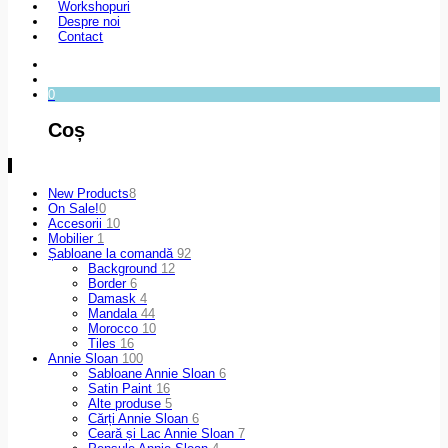
Workshopuri
Despre noi
Contact
0
Coș
New Products
8
On Sale!
0
Accesorii
10
Mobilier
1
Șabloane la comandă
92
Background
12
Border
6
Damask
4
Mandala
44
Morocco
10
Tiles
16
Annie Sloan
100
Sabloane Annie Sloan
6
Satin Paint
16
Alte produse
5
Cărți Annie Sloan
6
Ceară și Lac Annie Sloan
7