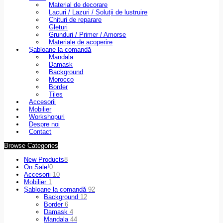
Material de decorare
Lacuri / Lazuri / Soluții de lustruire
Chituri de reparare
Gleturi
Grunduri / Primer / Amorse
Materiale de acoperire
Șabloane la comandă
Mandala
Damask
Background
Morocco
Border
Tiles
Accesorii
Mobilier
Workshopuri
Despre noi
Contact
Browse Categories
New Products
8
On Sale!
0
Accesorii
10
Mobilier
1
Șabloane la comandă
92
Background
12
Border
6
Damask
4
Mandala
44