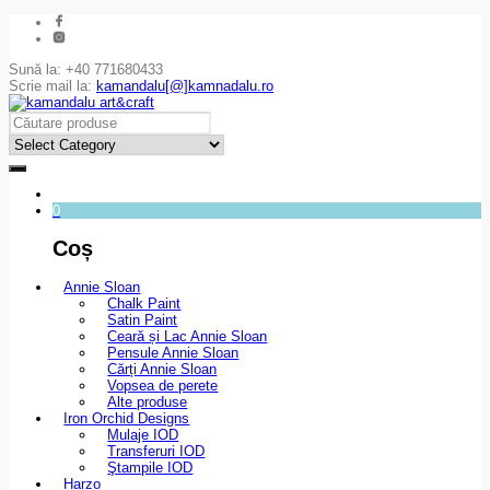
Sună la: +40 771680433
Scrie mail la:
kamandalu[@]kamnadalu.ro
0
Coș
Annie Sloan
Chalk Paint
Satin Paint
Ceară și Lac Annie Sloan
Pensule Annie Sloan
Cărți Annie Sloan
Vopsea de perete
Alte produse
Iron Orchid Designs
Mulaje IOD
Transferuri IOD
Ştampile IOD
Harzo