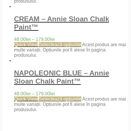
produsului.
CREAM – Annie Sloan Chalk
Paint™
48.00
lei
–
179.00
lei
Quick View
Selectează opțiunile
Acest produs are mai
multe variații. Opțiunile pot fi alese în pagina
produsului.
NAPOLEONIC BLUE – Annie
Sloan Chalk Paint™
48.00
lei
–
179.00
lei
Quick View
Selectează opțiunile
Acest produs are mai
multe variații. Opțiunile pot fi alese în pagina
produsului.