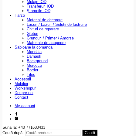
Mulaje IOD
Transferuri IOD
Ştampile IOD
Harzo
Material de decorare
Lacuri / Lazuri / Soluții de lustruire
Chituri de reparare
Gleturi
Grunduri / Primer / Amorse
Materiale de acoperire
Șabloane la comandă
Mandala
Damask
Background
Morocco
Border
Tiles
Accesorii
Mobilier
Workshopuri
Despre noi
Contact
My account
Sună la: +40 771680433
Caută după:
Caută