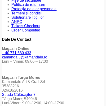
Fişe de securitate
Politica de returnare
Protecția datelor personale
Termeni şi condiții
Soluționare litigiilor
ANPC
Tickets Checkout
Order Completed
Date De Contact
Magazin Online
+40 771 680 433
kamandalu@kamandalu.ro
Luni – Vineri: 09:00 – 17:00
Magazin Targu Mures
Kamandalu Art & Craft Srl
35388216
J26/18/2016
Strada Călăraşilor 7,
Târgu Mureș 540046
Luni-Vineri: 9:00–12:00, 14:00–17:00