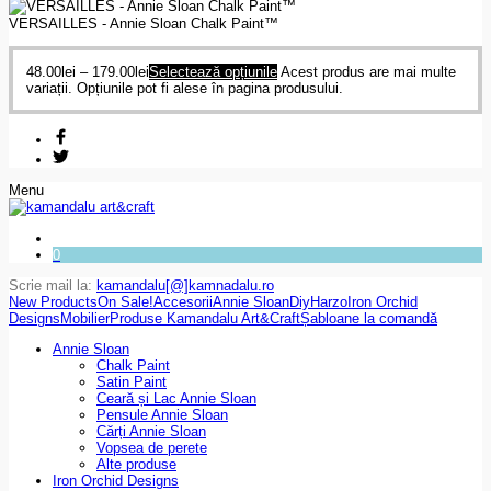
VERSAILLES - Annie Sloan Chalk Paint™
48.00
lei
–
179.00
lei
Selectează opțiunile
Acest produs are mai multe
variații. Opțiunile pot fi alese în pagina produsului.
Menu
0
Scrie mail la:
kamandalu[@]kamnadalu.ro
New Products
On Sale!
Accesorii
Annie Sloan
Diy
Harzo
Iron Orchid
Designs
Mobilier
Produse Kamandalu Art&Craft
Șabloane la comandă
Annie Sloan
Chalk Paint
Satin Paint
Ceară și Lac Annie Sloan
Pensule Annie Sloan
Cărți Annie Sloan
Vopsea de perete
Alte produse
Iron Orchid Designs