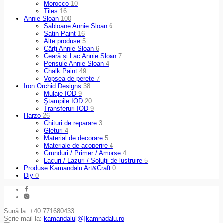
Morocco
10
Tiles
16
Annie Sloan
100
Sabloane Annie Sloan
6
Satin Paint
16
Alte produse
5
Cărți Annie Sloan
6
Ceară și Lac Annie Sloan
7
Pensule Annie Sloan
4
Chalk Paint
49
Vopsea de perete
7
Iron Orchid Designs
38
Mulaje IOD
9
Ştampile IOD
20
Transferuri IOD
9
Harzo
26
Chituri de reparare
3
Gleturi
4
Material de decorare
5
Materiale de acoperire
4
Grunduri / Primer / Amorse
4
Lacuri / Lazuri / Soluții de lustruire
5
Produse Kamandalu Art&Craft
0
Diy
0
Sună la: +40 771680433
Scrie mail la:
kamandalu[@]kamnadalu.ro