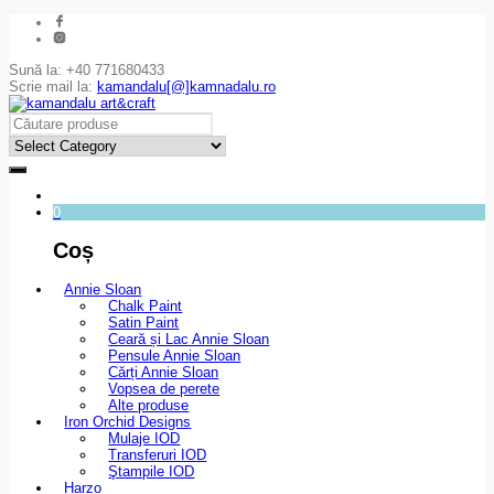
Sună la: +40 771680433
Scrie mail la:
kamandalu[@]kamnadalu.ro
0
Coș
Annie Sloan
Chalk Paint
Satin Paint
Ceară și Lac Annie Sloan
Pensule Annie Sloan
Cărți Annie Sloan
Vopsea de perete
Alte produse
Iron Orchid Designs
Mulaje IOD
Transferuri IOD
Ştampile IOD
Harzo