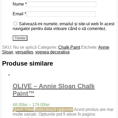
Nume
*
Email
*
Salvează-mi numele, emailul și site-ul web în acest
navigator pentru data viitoare când o să comentez.
SKU:
Nu se aplică
Categorie:
Chalk Paint
Etichete:
Annie
Sloan
,
versailles
,
vopsea decorativa
Produse similare
OLIVE – Annie Sloan Chalk
Paint™
48.00
lei
–
179.00
lei
Quick View
Selectează opțiunile
Acest produs are mai
multe variații. Opțiunile pot fi alese în pagina