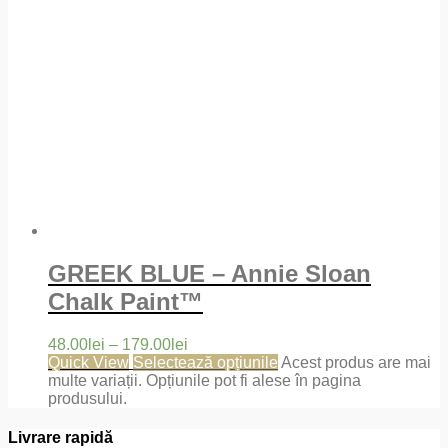
GREEK BLUE – Annie Sloan
Chalk Paint™
48.00
lei
–
179.00
lei
Quick View
Selectează opțiunile
Acest produs are mai
multe variații. Opțiunile pot fi alese în pagina
produsului.
Livrare rapidă