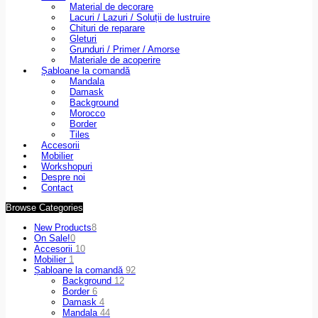
Material de decorare
Lacuri / Lazuri / Soluții de lustruire
Chituri de reparare
Gleturi
Grunduri / Primer / Amorse
Materiale de acoperire
Șabloane la comandă
Mandala
Damask
Background
Morocco
Border
Tiles
Accesorii
Mobilier
Workshopuri
Despre noi
Contact
Browse Categories
New Products
8
On Sale!
0
Accesorii
10
Mobilier
1
Șabloane la comandă
92
Background
12
Border
6
Damask
4
Mandala
44