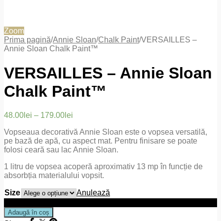
Zoom
Prima pagină
/
Annie Sloan
/
Chalk Paint
/
VERSAILLES –
Annie Sloan Chalk Paint™
VERSAILLES – Annie Sloan
Chalk Paint™
48.00
lei
–
179.00
lei
Vopseaua decorativă Annie Sloan este o vopsea versatilă,
pe bază de apă, cu aspect mat. Pentru finisare se poate
folosi ceară sau lac Annie Sloan.
1 litru de vopsea acoperă aproximativ 13 mp în funcție de
absorbția materialului vopsit.
Size
Anulează
Cantitate VERSAILLES - Annie Sloan Chalk Paint™
Adaugă în coș