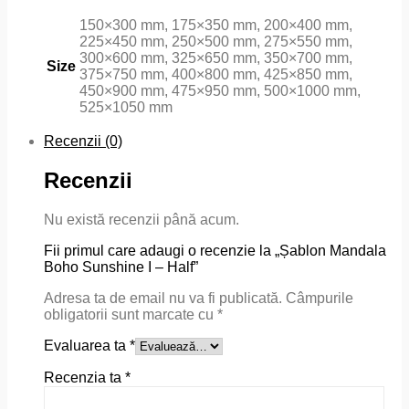
150×300 mm, 175×350 mm, 200×400 mm,
225×450 mm, 250×500 mm, 275×550 mm,
300×600 mm, 325×650 mm, 350×700 mm,
Size
375×750 mm, 400×800 mm, 425×850 mm,
450×900 mm, 475×950 mm, 500×1000 mm,
525×1050 mm
Recenzii (0)
Recenzii
Nu există recenzii până acum.
Fii primul care adaugi o recenzie la „Șablon Mandala
Boho Sunshine I – Half”
Adresa ta de email nu va fi publicată.
Câmpurile
obligatorii sunt marcate cu
*
Evaluarea ta
*
Recenzia ta
*