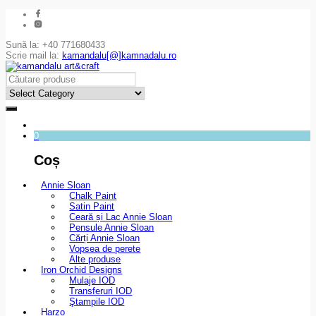
Sună la: +40 771680433
Scrie mail la:
kamandalu[@]kamnadalu.ro
0
Coș
Annie Sloan
Chalk Paint
Satin Paint
Ceară și Lac Annie Sloan
Pensule Annie Sloan
Cărți Annie Sloan
Vopsea de perete
Alte produse
Iron Orchid Designs
Mulaje IOD
Transferuri IOD
Ştampile IOD
Harzo