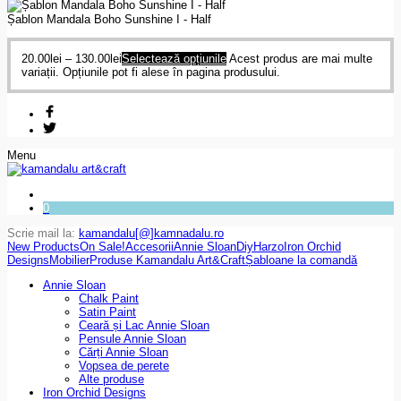
Șablon Mandala Boho Sunshine I - Half
20.00
lei
–
130.00
lei
Selectează opțiunile
Acest produs are mai multe
variații. Opțiunile pot fi alese în pagina produsului.
Menu
0
Scrie mail la:
kamandalu[@]kamnadalu.ro
New Products
On Sale!
Accesorii
Annie Sloan
Diy
Harzo
Iron Orchid
Designs
Mobilier
Produse Kamandalu Art&Craft
Șabloane la comandă
Annie Sloan
Chalk Paint
Satin Paint
Ceară și Lac Annie Sloan
Pensule Annie Sloan
Cărți Annie Sloan
Vopsea de perete
Alte produse
Iron Orchid Designs