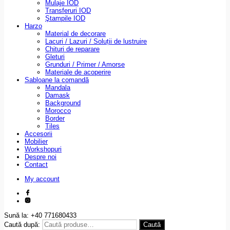
Mulaje IOD
Transferuri IOD
Ştampile IOD
Harzo
Material de decorare
Lacuri / Lazuri / Soluții de lustruire
Chituri de reparare
Gleturi
Grunduri / Primer / Amorse
Materiale de acoperire
Șabloane la comandă
Mandala
Damask
Background
Morocco
Border
Tiles
Accesorii
Mobilier
Workshopuri
Despre noi
Contact
My account
Sună la: +40 771680433
Caută după:
Caută