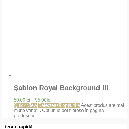
Șablon Royal Background III
50.00
lei
–
95.00
lei
Quick View
Selectează opțiunile
Acest produs are mai
multe variații. Opțiunile pot fi alese în pagina
produsului.
Livrare rapidă