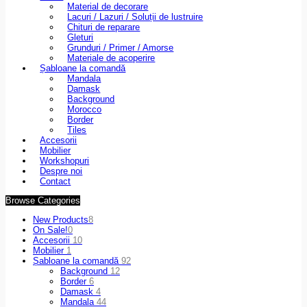
Material de decorare
Lacuri / Lazuri / Soluții de lustruire
Chituri de reparare
Gleturi
Grunduri / Primer / Amorse
Materiale de acoperire
Șabloane la comandă
Mandala
Damask
Background
Morocco
Border
Tiles
Accesorii
Mobilier
Workshopuri
Despre noi
Contact
Browse Categories
New Products
8
On Sale!
0
Accesorii
10
Mobilier
1
Șabloane la comandă
92
Background
12
Border
6
Damask
4
Mandala
44