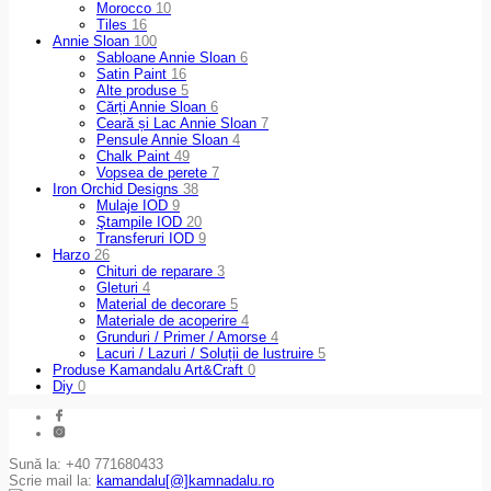
Morocco
10
Tiles
16
Annie Sloan
100
Sabloane Annie Sloan
6
Satin Paint
16
Alte produse
5
Cărți Annie Sloan
6
Ceară și Lac Annie Sloan
7
Pensule Annie Sloan
4
Chalk Paint
49
Vopsea de perete
7
Iron Orchid Designs
38
Mulaje IOD
9
Ştampile IOD
20
Transferuri IOD
9
Harzo
26
Chituri de reparare
3
Gleturi
4
Material de decorare
5
Materiale de acoperire
4
Grunduri / Primer / Amorse
4
Lacuri / Lazuri / Soluții de lustruire
5
Produse Kamandalu Art&Craft
0
Diy
0
Sună la: +40 771680433
Scrie mail la:
kamandalu[@]kamnadalu.ro