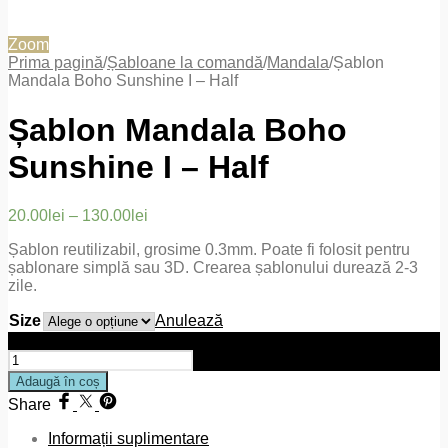
Zoom
Prima pagină
/
Șabloane la comandă
/
Mandala
/
Șablon
Mandala Boho Sunshine I – Half
Șablon Mandala Boho
Sunshine I – Half
20.00
lei
–
130.00
lei
Șablon reutilizabil, grosime 0.3mm. Poate fi folosit pentru
șablonare simplă sau 3D. Crearea șablonului durează 2-3
zile.
Size
Anulează
Cantitate Șablon Mandala Boho Sunshine I - Half
Adaugă în coș
Share
Informații suplimentare