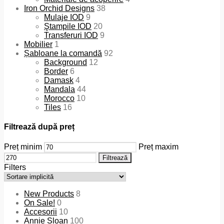
Iron Orchid Designs
38
Mulaje IOD
9
Ştampile IOD
20
Transferuri IOD
9
Mobilier
1
Șabloane la comandă
92
Background
12
Border
6
Damask
4
Mandala
44
Morocco
10
Tiles
16
Filtrează după preț
Preț minim
Preț maxim
Filtrează
Filters
New Products
8
On Sale!
0
Accesorii
10
Annie Sloan
100