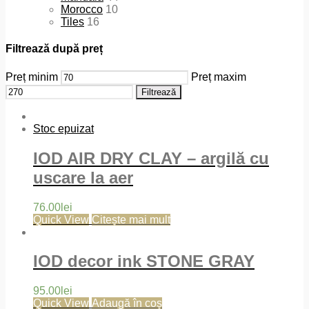
Morocco
10
Tiles
16
Filtrează după preț
Preț minim
Preț maxim
Filtrează
Stoc epuizat
IOD AIR DRY CLAY – argilă cu
uscare la aer
76.00
lei
Quick View
Citește mai mult
IOD decor ink STONE GRAY
95.00
lei
Quick View
Adaugă în coș