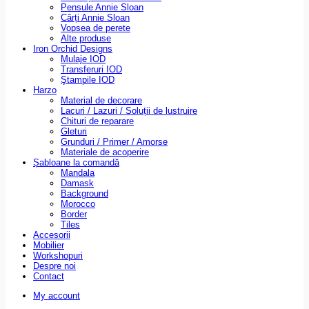
Pensule Annie Sloan
Cărți Annie Sloan
Vopsea de perete
Alte produse
Iron Orchid Designs
Mulaje IOD
Transferuri IOD
Ştampile IOD
Harzo
Material de decorare
Lacuri / Lazuri / Soluții de lustruire
Chituri de reparare
Gleturi
Grunduri / Primer / Amorse
Materiale de acoperire
Șabloane la comandă
Mandala
Damask
Background
Morocco
Border
Tiles
Accesorii
Mobilier
Workshopuri
Despre noi
Contact
My account