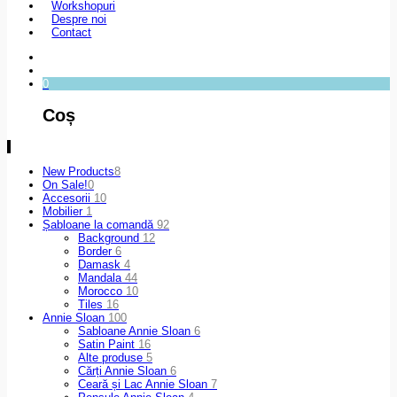
Workshopuri
Despre noi
Contact
0
Coș
New Products
8
On Sale!
0
Accesorii
10
Mobilier
1
Șabloane la comandă
92
Background
12
Border
6
Damask
4
Mandala
44
Morocco
10
Tiles
16
Annie Sloan
100
Sabloane Annie Sloan
6
Satin Paint
16
Alte produse
5
Cărți Annie Sloan
6
Ceară și Lac Annie Sloan
7