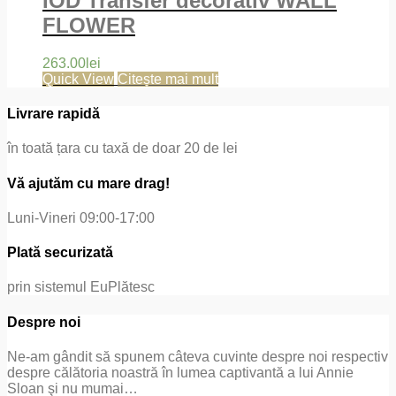
IOD Transfer decorativ WALL
FLOWER
263.00
lei
Quick View
Citește mai mult
Livrare rapidă
în toată țara cu taxă de doar 20 de lei
Vă ajutăm cu mare drag!
Luni-Vineri 09:00-17:00
Plată securizată
prin sistemul EuPlătesc
Despre noi
Ne-am gândit să spunem câteva cuvinte despre noi respectiv
despre călătoria noastră în lumea captivantă a lui Annie
Sloan şi nu mumai…