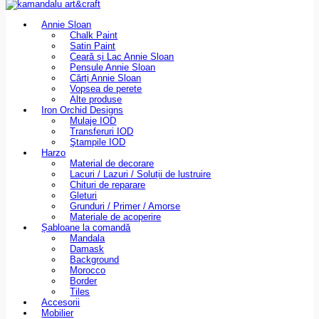
Annie Sloan
Chalk Paint
Satin Paint
Ceară și Lac Annie Sloan
Pensule Annie Sloan
Cărți Annie Sloan
Vopsea de perete
Alte produse
Iron Orchid Designs
Mulaje IOD
Transferuri IOD
Ştampile IOD
Harzo
Material de decorare
Lacuri / Lazuri / Soluții de lustruire
Chituri de reparare
Gleturi
Grunduri / Primer / Amorse
Materiale de acoperire
Șabloane la comandă
Mandala
Damask
Background
Morocco
Border
Tiles
Accesorii
Mobilier