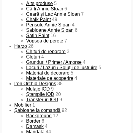
Alte produse
5
Cărți Annie Sloan
6
Ceară și Lac Annie Sloan
7
Chalk Paint
49
Pensule Annie Sloan
4
Sabloane Annie Sloan
6
Satin Paint
16
Vopsea de perete
7
Harzo
26
Chituri de reparare
3
Gleturi
4
Grunduri / Primer / Amorse
4
Lacuri / Lazuri / Soluții de lustruire
5
Material de decorare
5
Materiale de acoperire
4
Iron Orchid Designs
38
Mulaje IOD
9
Ştampile IOD
20
Transferuri IOD
9
Mobilier
1
Șabloane la comandă
92
Background
12
Border
6
Damask
4
Mandala
44