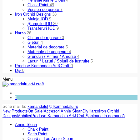
Pensule Annie Sloan
4
Chalk Paint
49
Vopsea de perete
7
Iron Orchid Designs
38
Mulaje IOD
9
Ştampile IOD
20
Transferuri IOD
9
Harzo
26
Chituri de reparare
3
Gleturi
4
Material de decorare
5
Materiale de acoperire
4
Grunduri / Primer / Amorse
4
Lacuri / Lazuri / Soluții de lustruire
5
Produse Kamandalu Art&Craft
0
Diy
0
Menu
0
Scrie mail la:
kamandalu[@]kamnadalu.ro
New Products
On Sale!
Accesorii
Annie Sloan
Diy
Harzo
Iron Orchid
Designs
Mobilier
Produse Kamandalu Art&Craft
Șabloane la comandă
Annie Sloan
Chalk Paint
Satin Paint
Ceară și Lac Annie Sloan