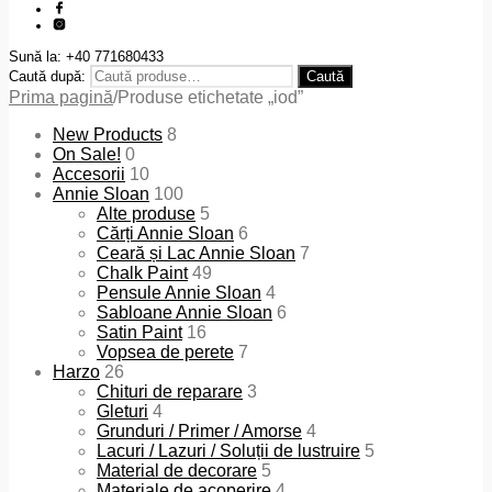
Sună la: +40 771680433
Caută după:
Caută
Prima pagină
/
Produse etichetate „iod”
New Products
8
On Sale!
0
Accesorii
10
Annie Sloan
100
Alte produse
5
Cărți Annie Sloan
6
Ceară și Lac Annie Sloan
7
Chalk Paint
49
Pensule Annie Sloan
4
Sabloane Annie Sloan
6
Satin Paint
16
Vopsea de perete
7
Harzo
26
Chituri de reparare
3
Gleturi
4
Grunduri / Primer / Amorse
4
Lacuri / Lazuri / Soluții de lustruire
5
Material de decorare
5
Materiale de acoperire
4