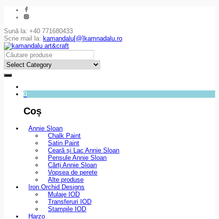
Sună la: +40 771680433
Scrie mail la:
kamandalu[@]kamnadalu.ro
0
Coș
Annie Sloan
Chalk Paint
Satin Paint
Ceară și Lac Annie Sloan
Pensule Annie Sloan
Cărți Annie Sloan
Vopsea de perete
Alte produse
Iron Orchid Designs
Mulaje IOD
Transferuri IOD
Ştampile IOD
Harzo