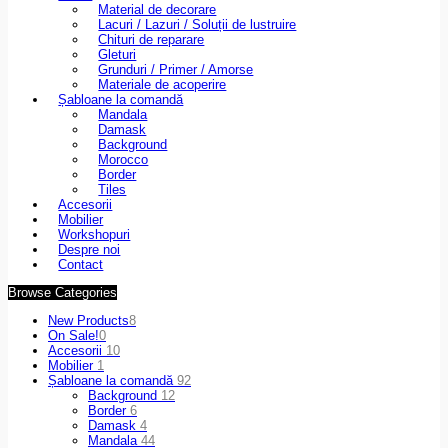
Material de decorare
Lacuri / Lazuri / Soluții de lustruire
Chituri de reparare
Gleturi
Grunduri / Primer / Amorse
Materiale de acoperire
Șabloane la comandă
Mandala
Damask
Background
Morocco
Border
Tiles
Accesorii
Mobilier
Workshopuri
Despre noi
Contact
Browse Categories
New Products
8
On Sale!
0
Accesorii
10
Mobilier
1
Șabloane la comandă
92
Background
12
Border
6
Damask
4
Mandala
44