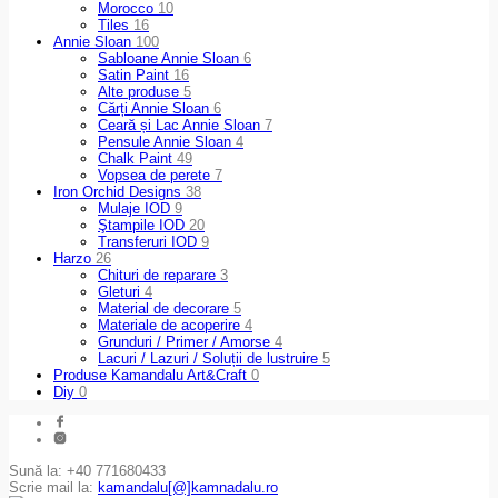
Morocco
10
Tiles
16
Annie Sloan
100
Sabloane Annie Sloan
6
Satin Paint
16
Alte produse
5
Cărți Annie Sloan
6
Ceară și Lac Annie Sloan
7
Pensule Annie Sloan
4
Chalk Paint
49
Vopsea de perete
7
Iron Orchid Designs
38
Mulaje IOD
9
Ştampile IOD
20
Transferuri IOD
9
Harzo
26
Chituri de reparare
3
Gleturi
4
Material de decorare
5
Materiale de acoperire
4
Grunduri / Primer / Amorse
4
Lacuri / Lazuri / Soluții de lustruire
5
Produse Kamandalu Art&Craft
0
Diy
0
Sună la: +40 771680433
Scrie mail la:
kamandalu[@]kamnadalu.ro